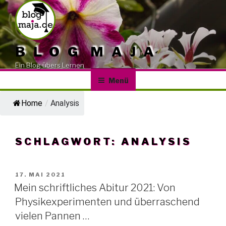
Zum
Inhalt
springen
BLOG MAJA
Ein Blog übers Lernen
Menü
Home
/
Analysis
SCHLAGWORT:
ANALYSIS
VERÖFFENTLICHT
17. MAI 2021
AM
Mein schriftliches Abitur 2021: Von
Physikexperimenten und überraschend
vielen Pannen …