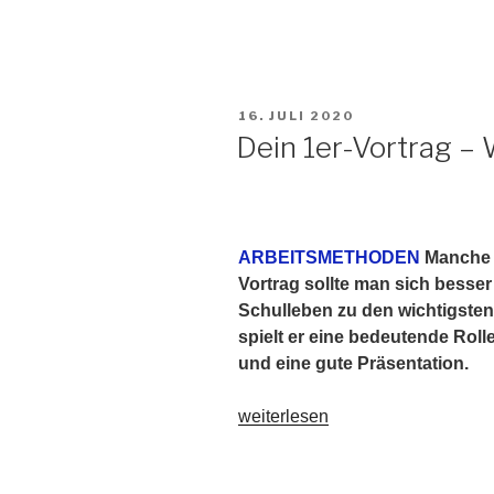
VERÖFFENTLICHT
16. JULI 2020
AM
Dein 1er-Vortrag – 
ARBEITSMETHODEN
Manche 
Vortrag sollte man sich besser
Schulleben zu den wichtigste
spielt er eine bedeutende Roll
und eine gute Präsentation.
„Dein
weiterlesen
1er-
Vortrag