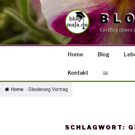
Zum
Inhalt
BL
springen
Ein Blog übers
Home
Blog
Leb
Kontakt
Home
/
Gliederung Vortrag
SCHLAGWORT:
G