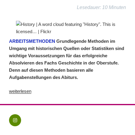
Lesedauer: 10 Minuten
ARBEITSMETHODEN
Grundlegende Methoden im
Umgang mit historischen Quellen oder Statistiken sind
wichtige Voraussetzungen für das erfolgreiche
Absolvieren des Fachs Geschichte in der Oberstufe.
Denn auf diesen Methoden basieren alle
Aufgabenstellungen des Abiturs.
„Darstellung,
weiterlesen
Quelle
und
Co.
Instgram
–
–
6
blogmaja.de
Methoden