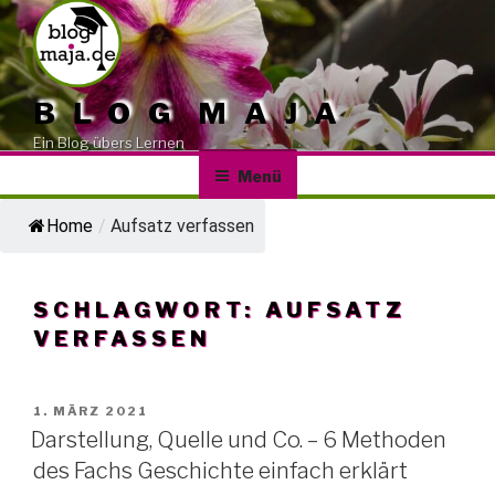
Zum
Inhalt
springen
BLOG MAJA
Ein Blog übers Lernen
Menü
Home
/
Aufsatz verfassen
SCHLAGWORT:
AUFSATZ
VERFASSEN
VERÖFFENTLICHT
1. MÄRZ 2021
AM
Darstellung, Quelle und Co. – 6 Methoden
des Fachs Geschichte einfach erklärt