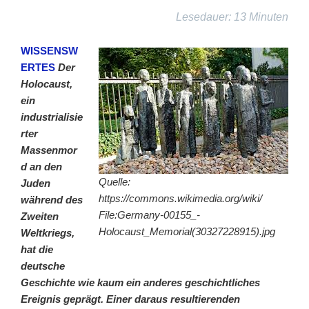
Lesedauer: 13 Minuten
WISSENSW
ERTES
Der
Holocaust,
ein
industrialisie
rter
Massenmor
d an den
Quelle:
Juden
https://commons.wikimedia.org/wiki/
während des
File:Germany-00155_-
Zweiten
Holocaust_Memorial
(30327228915).jpg
Weltkriegs,
hat die
deutsche
Geschichte wie kaum ein anderes geschichtliches
Ereignis geprägt. Einer daraus resultierenden