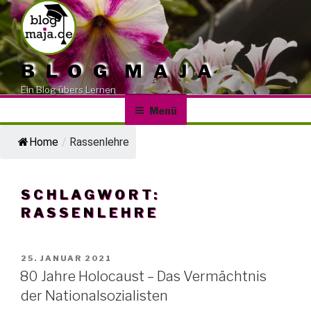
Zum
Inhalt
springen
BLOG MAJA
Ein Blog übers Lernen
Menü
Home
/
Rassenlehre
SCHLAGWORT:
RASSENLEHRE
VERÖFFENTLICHT
25. JANUAR 2021
AM
80 Jahre Holocaust – Das Vermächtnis
der Nationalsozialisten