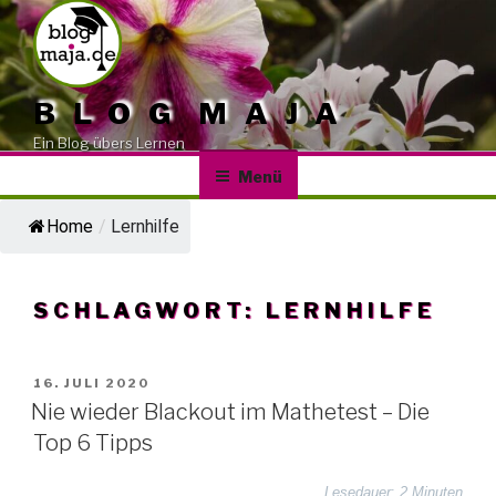
Zum
Inhalt
springen
BLOG MAJA
Ein Blog übers Lernen
Menü
Home
/
Lernhilfe
SCHLAGWORT:
LERNHILFE
VERÖFFENTLICHT
16. JULI 2020
AM
Nie wieder Blackout im Mathetest – Die
Top 6 Tipps
Lesedauer
:
2 Minuten